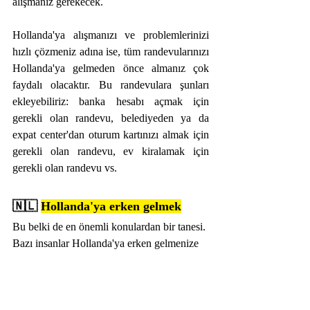
alışmanız gerekecek. 
Hollanda'ya alışmanızı ve problemlerinizi 
hızlı çözmeniz adına ise, tüm randevularınızı 
Hollanda'ya gelmeden önce almanız çok 
faydalı olacaktır. Bu randevulara şunları 
ekleyebiliriz: banka hesabı açmak için 
gerekli olan randevu, belediyeden ya da 
expat center'dan oturum kartınızı almak için 
gerekli olan randevu, ev kiralamak için 
gerekli olan randevu vs.
🇳🇱 
Hollanda'ya erken gelmek
Bu belki de en önemli konulardan bir tanesi. 
Bazı insanlar Hollanda'ya erken gelmenize 
gerek yok dese de, ben buna kesinlikle 
katılmıyorum. İşe başlama sürecinden 1 
hafta önce gelirseniz, tüm evrak işlerini 
erkenden halledersiniz. Yaşayacağınız 