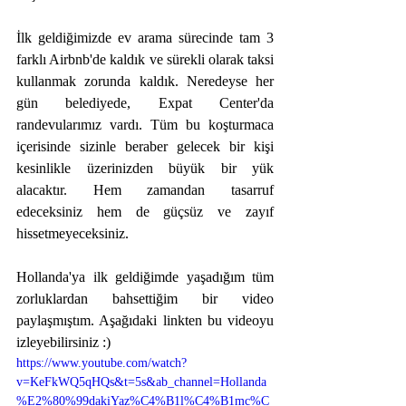
İlk geldiğimizde ev arama sürecinde tam 3 
farklı Airbnb'de kaldık ve sürekli olarak taksi 
kullanmak zorunda kaldık. Neredeyse her 
gün belediyede, Expat Center'da 
randevularımız vardı. Tüm bu koşturmaca 
içerisinde sizinle beraber gelecek bir kişi 
kesinlikle üzerinizden büyük bir yük 
alacaktır. Hem zamandan tasarruf 
edeceksiniz hem de güçsüz ve zayıf 
hissetmeyeceksiniz. 
Hollanda'ya ilk geldiğimde yaşadığım tüm 
zorluklardan bahsettiğim bir video 
paylaşmıştım. Aşağıdaki linkten bu videoyu 
izleyebilirsiniz :)
https://www.youtube.com/watch?
v=KeFkWQ5qHQs&t=5s&ab_channel=Hollanda
%E2%80%99dakiYaz%C4%B1l%C4%B1mc%C