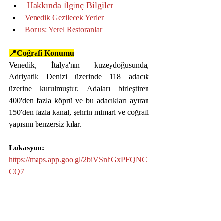
Hakkında 
lginç Bilgiler
İ
Venedik Gezilecek Yerler
Bonus: Yerel Restoranlar
📍Coğrafi Konumu
Venedik, İtalya'nın kuzeydoğusunda, 
Adriyatik Denizi üzerinde 118 adacık 
üzerine kurulmuştur. Adaları birleştiren 
400'den fazla köprü ve bu adacıkları ayıran 
150'den fazla kanal, şehrin mimari ve coğrafi 
yapısını benzersiz kılar.
Lokasyon:
https://maps.app.goo.gl/2biVSnhGxPFQNC
CQ7