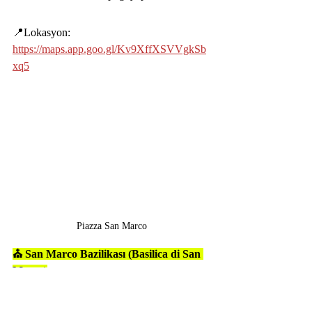
📍Lokasyon: 
https://maps.app.goo.gl/Kv9XffXSVVgkSb
xq5
Piazza San Marco
⛪️ San Marco Bazilikası (Basilica di San 
Marco)
Venedik’in en ünlü ve tarihi dini 
yapılarından biridir. Hem mimarisi hem de 