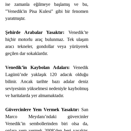
ise zamanla eğilmeye başlamış ve bu, 
"Venedik'in Pisa Kulesi" gibi bir fenomen 
yaratmıştır.
Şehirde Arabalar Yasaktır:
 Venedik’te 
hiçbir motorlu araç bulunmaz. Tek ulaşım 
aracı tekneler, gondollar veya yürüyerek 
geçilen dar sokaklardır.
Venedik’in Kaybolan Adaları:
 Venedik 
Lagünü’nde yaklaşık 120 adacık olduğu 
bilinir. Ancak tarihte bazı adalar deniz 
seviyesinin yükselmesi nedeniyle kaybolmuş 
ve haritalarda yer almamaktadır.
Güvercinlere Yem Vermek Yasaktır:
 San 
Marco Meydanı’ndaki güvercinler 
Venedik’in sembollerinden biri olsa da, 
onlara yem vermek 2008’den beri yasaktır. 