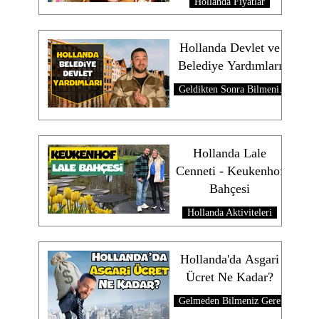
Hollanda Fiyatlar
Hollanda Devlet ve
Belediye Yardımları
Geldikten Sonra Bilmeniz Gerekenler
Hollanda Lale
Cenneti - Keukenhof
Bahçesi
Hollanda Aktiviteleri
Hollanda'da Asgari
Ücret Ne Kadar?
Gelmeden Bilmeniz Gerekenler