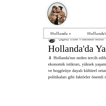
Hollanda v
Hollanda'
Çağatay Irmak
6 dakikada okunur
Hollanda'da Y
🌷 Hollanda'nın neden tercih edil
ekonomik istikrarı, yüksek yaşam st
ve hoşgörüye dayalı kültürel orta
politikaları gibi faktörler önemli