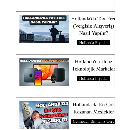
Hollanda'da Tax-Free
(Vergisiz Alışveriş)
Nasıl Yapılır?
Hollanda Fiyatlar
Hollanda'da Ucuz
Teknolojik Markalar
Hollanda Fiyatlar
Hollanda'da En Çok
Kazanan Meslekler
Gelmeden Bilmeniz Gerekenler