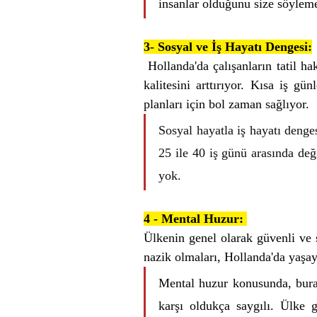
insanlar olduğunu size söyleme
3- Sosyal ve İş Hayatı Dengesi:
 Hollanda'da çalışanların tatil ha
kalitesini arttırıyor. Kısa iş gün
planları için bol zaman sağlıyor. 
Sosyal hayatla iş hayatı denges
25 ile 40 iş günü arasında değ
yok.
4 - Mental Huzur:
Ülkenin genel olarak güvenli ve sa
nazik olmaları, Hollanda'da yaşaya
Mental huzur konusunda, burası
karşı oldukça saygılı. Ülke 