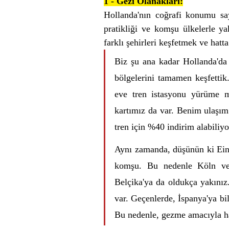
1 - Gezi Olanakları:
Hollanda'nın coğrafi konumu say
pratikliği ve komşu ülkelerle yak
farklı şehirleri keşfetmek ve hat
Biz şu ana kadar Hollanda'da 
bölgelerini tamamen keşfettik
eve tren istasyonu yürüme me
kartımız da var. Benim ulaşım 
tren için %40 indirim alabiliyo
Aynı zamanda, düşünün ki Ein
komşu. Bu nedenle Köln ve D
Belçika'ya da oldukça yakınız.
var. Geçenlerde, İspanya'ya bil
Bu nedenle, gezme amacıyla 