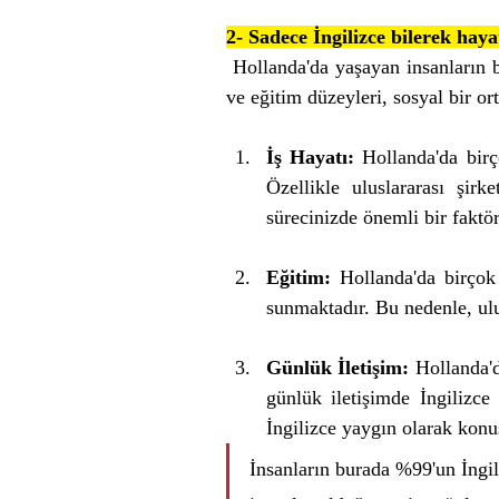
2- Sadece İngilizce bilerek hay
 Hollanda'da yaşayan insanların b
ve eğitim düzeyleri, sosyal bir or
İş Hayatı:
 Hollanda'da birço
Özellikle uluslararası şirk
sürecinizde önemli bir faktör 
Eğitim:
 Hollanda'da birçok
sunmaktadır. Bu nedenle, ulus
Günlük İletişim:
 Hollanda'
günlük iletişimde İngilizce
İngilizce yaygın olarak konuş
İnsanların burada %99'un İngil