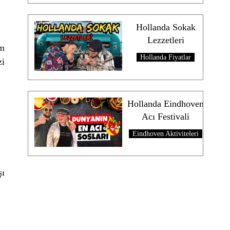
Hollanda Sokak
Lezzetleri
m 
Hollanda Fiyatlar
i 
Hollanda Eindhoven
Acı Festivali
Eindhoven Aktiviteleri
ı 