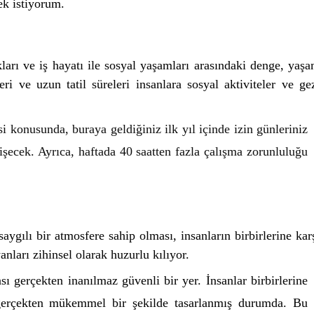
k istiyorum. 
kları ve iş hayatı ile sosyal yaşamları arasındaki denge, yaşa
leri ve uzun tatil süreleri insanlara sosyal aktiviteler ve gez
i konusunda, buraya geldiğiniz ilk yıl içinde izin günleriniz 
işecek. Ayrıca, haftada 40 saatten fazla çalışma zorunluluğu 
ygılı bir atmosfere sahip olması, insanların birbirlerine karş
nları zihinsel olarak huzurlu kılıyor.
 gerçekten inanılmaz güvenli bir yer. İnsanlar birbirlerine 
gerçekten mükemmel bir şekilde tasarlanmış durumda. Bu 