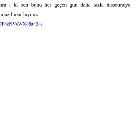
onra - ki ben bunu her geçen gün daha fazla hissetmeye 
ılmaz huzurluyum.
v=EDF4zNVcWX4&t=24s