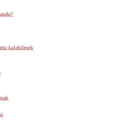
anda?
atta kalabilmek
r
lmak
si