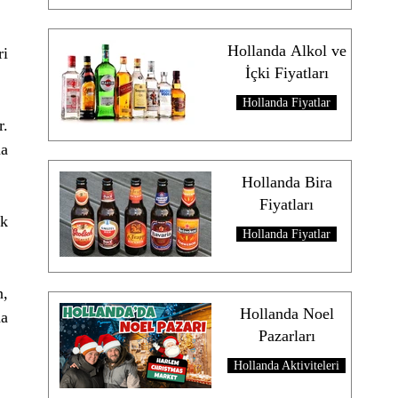
Hollanda Alkol ve
i 
İçki Fiyatları
Hollanda Fiyatlar
. 
a 
Hollanda Bira
Fiyatları
k 
Hollanda Fiyatlar
, 
Hollanda Noel
a 
Pazarları
Hollanda Aktiviteleri