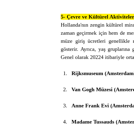
5- Çevre ve Kültürel Aktiviteler
Hollanda'nın zengin kültürel miras
zaman geçirmek için hem de menta
müze giriş ücretleri genellikl
gösterir. Ayrıca, yaş gruplarına 
Genel olarak 20224 itibariyle orta
Rijksmuseum (Amsterdam
Van Gogh Müzesi (Amster
Anne Frank Evi (Amsterd
Madame Tussauds (Amste