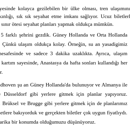
esinde kolayca gezilebilen bir ülke olması, tren ulaşımını
ınlığı, sık sık seyahat etme imkanı sağlıyor. Ucuz biletlerl
ta sınır ötesi seyahat planları yapmak oldukça mümkün. 
5 farklı şehrini gezdik. Güney Hollanda ve Orta Hollanda 
. Çünkü ulaşım oldukça kolay. Örneğin, su an yasadigimiz 
safesinde ve sadece 3 dakika uzaklıkta. Ayrıca, ulaşım 
kartım sayesinde, Anastasya da hafta sonları kullandığı her 
r. 
dhoven şu an Güney Hollanda'da bulunuyor ve Almanya ile 
üsseldorf gibi yerlere gitmek için planlar yapıyoruz. 
 Brüksel ve Brugge gibi yerlere gitmek için de planlarımız 
etlere bakıyorduk ve gerçekten biletler çok uygun fiyatlıydı. 
harika bir konumda olduğumuzu düşünüyoruz.