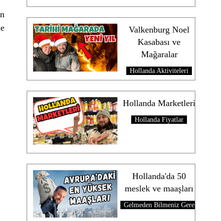
n 
e 
Valkenburg Noel
Kasabası ve
Mağaralar
Hollanda Aktiviteleri
Hollanda Marketleri
Hollanda Fiyatlar
Hollanda'da 50
meslek ve maaşları
Gelmeden Bilmeniz Gerekenler