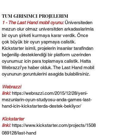
TUM GIRISIMCI PROJELERIM
1 - The Last Hand mobil oyunu:
Üniversiteden
mezun olur olmaz universitden arkadaslarimla
bir oyun şirketi kurmaya karar verdik. Önce
çok büyük bir oyun yapmaya calistik.
Kickstarter isimli, projelerin insanlar tarafindan
beğenilip desteklendiği bir platform uzerinden
oyunumuz icin para toplamaya calistik. Hatta
Webrazzi’ye haber olduk. The Last Hand mobil
oyununun goruntulerini asagida bulabilirsiniz.
Webrazzi
linki:
https://webrazzi.com/2015/12/28/yeni-
mezunlarin-oyun-studyosu-anda-games-last-
hand-icin-kickstarterda-destek-bekliyor/
Kickstarter
linki:
https://www.kickstarter.com/projects/1508
089128/last-hand