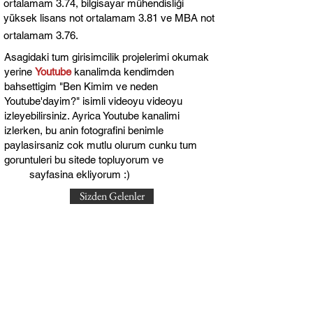
ortalamam 3.74,
bilgisayar mühendisliği
yüksek lisans not ortalamam 3.81 ve MBA not
ortalamam 3.76.
Asagidaki tum girisimcilik projelerimi okumak
yerine
Youtube
kanalimda kendimden
bahsettigim "Ben Kimim ve neden
Youtube'dayim?" isimli videoyu videoyu
izleyebilirsiniz. Ayrica Youtube kanalimi
izlerken, bu anin fotografini benimle
paylasirsaniz cok mutlu olurum cunku tum
goruntuleri bu sitede topluyorum ve
sayfasina ekliyorum :)
Sizden Gelenler