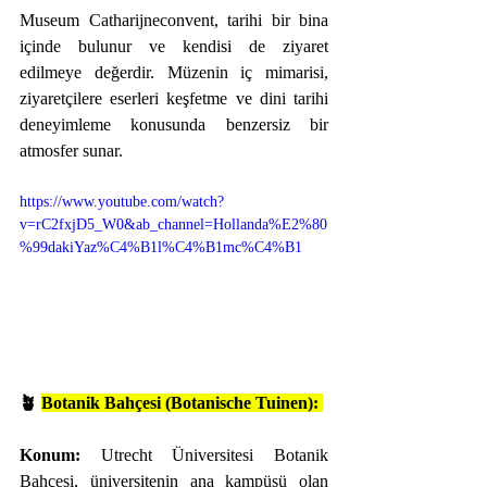
Museum Catharijneconvent, tarihi bir bina 
içinde bulunur ve kendisi de ziyaret 
edilmeye değerdir. Müzenin iç mimarisi, 
ziyaretçilere eserleri keşfetme ve dini tarihi 
deneyimleme konusunda benzersiz bir 
atmosfer sunar.
https://www.youtube.com/watch?
v=rC2fxjD5_W0&ab_channel=Hollanda%E2%80
%99dakiYaz%C4%B1l%C4%B1mc%C4%B1
🪴 
Botanik Bahçesi (Botanische Tuinen):
Konum:
 Utrecht Üniversitesi Botanik 
Bahçesi, üniversitenin ana kampüsü olan 