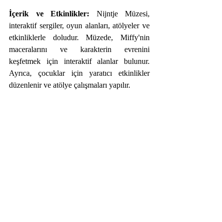
İçerik ve Etkinlikler:
 Nijntje Müzesi, 
interaktif sergiler, oyun alanları, atölyeler ve 
etkinliklerle doludur. Müzede, Miffy'nin 
maceralarını ve karakterin evrenini 
keşfetmek için interaktif alanlar bulunur. 
Ayrıca, çocuklar için yaratıcı etkinlikler 
düzenlenir ve atölye çalışmaları yapılır.
Miffy Müzesi
Eğitici Değer:
 Müze, çocuklara kitap okuma 
alışkanlığı kazandırmayı teşvik ederken, 