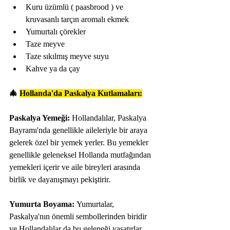
Kuru üzümlü ( paasbrood ) ve 
kruvasanlı tarçın aromalı ekmek
Yumurtalı çörekler
Taze meyve
Taze sıkılmış meyve suyu
Kahve ya da çay
🎄 
Hollanda'da Paskalya Kutlamaları:
Paskalya Yemeği:
 Hollandalılar, Paskalya 
Bayramı'nda genellikle aileleriyle bir araya 
gelerek özel bir yemek yerler. Bu yemekler 
genellikle geleneksel Hollanda mutfağından 
yemekleri içerir ve aile bireyleri arasında 
birlik ve dayanışmayı pekiştirir.
Yumurta Boyama:
 Yumurtalar, 
Paskalya'nın önemli sembollerinden biridir 
ve Hollandalılar da bu geleneği yaşatırlar. 