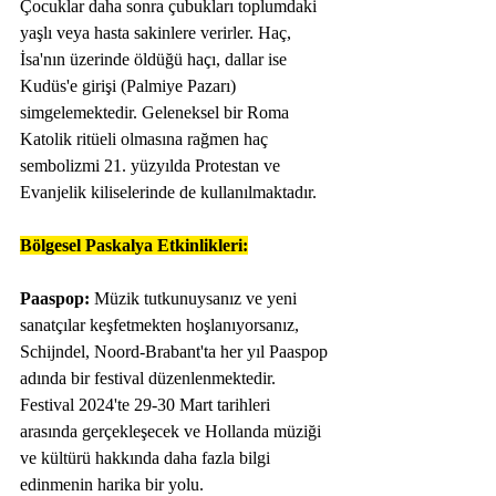
Çocuklar daha sonra çubukları toplumdaki 
yaşlı veya hasta sakinlere verirler. Haç, 
İsa'nın üzerinde öldüğü haçı, dallar ise 
Kudüs'e girişi (Palmiye Pazarı) 
simgelemektedir. Geleneksel bir Roma 
Katolik ritüeli olmasına rağmen haç 
sembolizmi 21. yüzyılda Protestan ve 
Evanjelik kiliselerinde de kullanılmaktadır. 
Bölgesel Paskalya Etkinlikleri:
Paaspop:
 Müzik tutkunuysanız ve yeni 
sanatçılar keşfetmekten hoşlanıyorsanız, 
Schijndel, Noord-Brabant'ta her yıl Paaspop 
adında bir festival düzenlenmektedir. 
Festival 2024'te 29-30 Mart tarihleri ​​
arasında gerçekleşecek ve Hollanda müziği 
ve kültürü hakkında daha fazla bilgi 
edinmenin harika bir yolu.