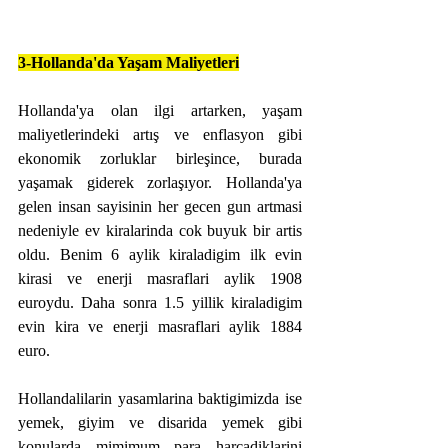
3-Hollanda'da Yaşam Maliyetleri
Hollanda'ya olan ilgi artarken, yaşam 
maliyetlerindeki artış ve enflasyon gibi 
ekonomik zorluklar birleşince, burada 
yaşamak giderek zorlaşıyor. Hollanda'ya 
gelen insan sayisinin her gecen gun artmasi 
nedeniyle ev kiralarinda cok buyuk bir artis 
oldu. Benim 6 aylik kiraladigim ilk evin 
kirasi ve enerji masraflari aylik 1908 
euroydu. Daha sonra 1.5 yillik kiraladigim 
evin kira ve enerji masraflari aylik 1884 
euro. 
Hollandalilarin yasamlarina baktigimizda ise 
yemek, giyim ve disarida yemek gibi 
konularda mimimum para harcadiklarini 