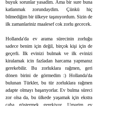
buyuk sorunlar yasadim. Ama bir sure buna 
katlanmak zorundaydim. Çünkü hiç 
bilmediğim bir ülkeye taşınıyordum. Sizin de 
ilk zamanlariniz maalesef cok zorlu gececek. 
Hollanda'da ev arama sürecinin zorluğu 
sadece benim için değil, birçok kişi için de 
geçerli. Ilk evinizi bulmak ve ilk evinizi 
kiralamak icin fazladan harcama yapmanız 
gerekebilir. Bu zorluklara rağmen, geri 
dönen birini de görmedim :) Hollanda'da 
bulunan Türkler, bu tür zorluklara rağmen 
adapte olmayı başarıyorlar. Ev bulma süreci 
zor olsa da, bu ülkede yaşamak için ekstra 
çaba göstermek gerekiyor. Umarim ev 
konusunda sansiniz yaver gider :) 
7-Hollanda'da Sağlık Sistemi: Yüksek 
Maliyet ve Zorlu Süreçler