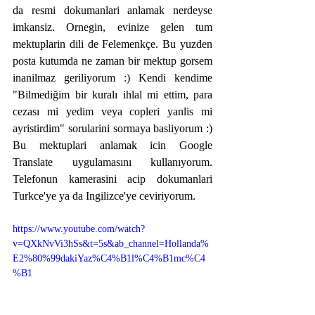
da resmi dokumanlari anlamak nerdeyse 
imkansiz. Ornegin, evinize gelen tum 
mektuplarin dili de Felemenkçe. Bu yuzden 
posta kutumda ne zaman bir mektup gorsem 
inanilmaz geriliyorum :) Kendi kendime 
"Bilmediğim bir kuralı ihlal mi ettim, para 
cezası mi yedim veya copleri yanlis mi 
ayristirdim" sorularini sormaya basliyorum :) 
Bu mektuplari anlamak icin Google 
Translate uygulamasını kullanıyorum. 
Telefonun kamerasini acip dokumanlari 
Turkce'ye ya da Ingilizce'ye ceviriyorum.  
https://www.youtube.com/watch?
v=QXkNvVi3hSs&t=5s&ab_channel=Hollanda%
E2%80%99dakiYaz%C4%B1l%C4%B1mc%C4
%B1