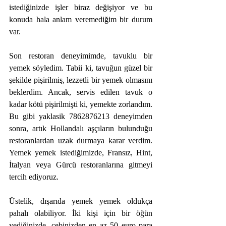
istediğinizde işler biraz değişiyor ve bu 
konuda hala anlam veremediğim bir durum 
var.
Son restoran deneyimimde, tavuklu bir 
yemek söyledim. Tabii ki, tavuğun güzel bir 
şekilde pişirilmiş, lezzetli bir yemek olmasını 
beklerdim. Ancak, servis edilen tavuk o 
kadar kötü pişirilmişti ki, yemekte zorlandım. 
Bu gibi yaklasik 7862876213 deneyimden 
sonra, artık Hollandalı aşçıların bulunduğu 
restoranlardan uzak durmaya karar verdim. 
Yemek yemek istediğimizde, Fransız, Hint, 
İtalyan veya Gürcü restoranlarına gitmeyi 
tercih ediyoruz. 
Üstelik, dışarıda yemek yemek oldukça 
pahalı olabiliyor. İki kişi için bir öğün 
yediğinizde, cebinizden en az 50 euro para 