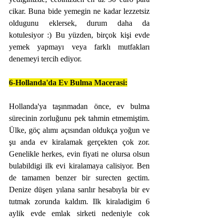
cikar. Buna bide yemegin ne kadar lezzetsiz 
oldugunu eklersek, durum daha da 
kotulesiyor :) Bu yüzden, birçok kişi evde 
yemek yapmayı veya farklı mutfakları 
denemeyi tercih ediyor.
6-Hollanda'da Ev Bulma Macerasi:
Hollanda'ya taşınmadan önce, ev bulma 
sürecinin zorluğunu pek tahmin etmemiştim. 
Ülke, göç alımı açısından oldukça yoğun ve 
şu anda ev kiralamak gerçekten çok zor. 
Genelikle herkes, evin fiyati ne olursa olsun 
bulabildigi ilk evi kiralamaya calisiyor. Ben 
de tamamen benzer bir surecten gectim. 
Denize düşen yılana sarılır hesabıyla bir ev 
tutmak zorunda kaldım. Ilk kiraladigim 6 
aylik evde emlak sirketi nedeniyle cok 