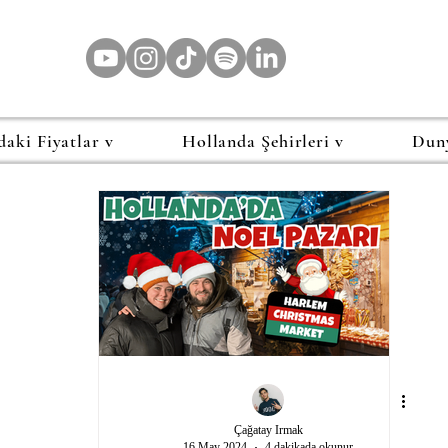
daki Fiyatlar v
Hollanda Şehirleri v
Dun
Çağatay Irmak
16 May 2024
4 dakikada okunur