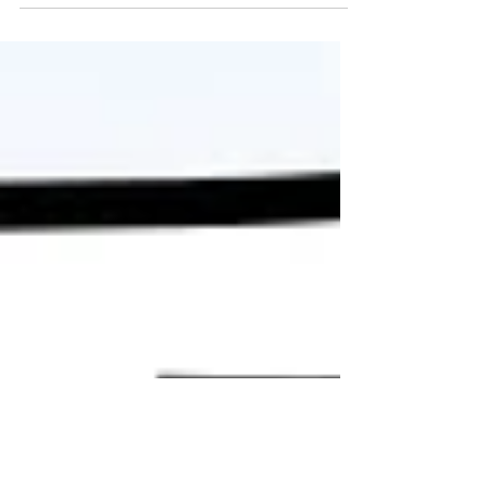
büyüleyici atmosferi ve eşsiz temalarıyla
ziyaretçilerini kendine hayran bırakıyor. Masalsı...