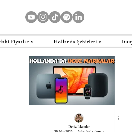
daki Fiyatlar v
Hollanda Şehirleri v
Dun
Deniz Iskender
29 Mar 2025
5 dakikada okunur