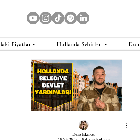
daki Fiyatlar v
Hollanda Şehirleri v
Dun
Deniz Iskender
16 Nis 2025
6 dakikada okunur