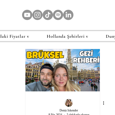
daki Fiyatlar v
Hollanda Şehirleri v
Dun
Deniz Iskender
8 Nis 2024
5 dakikada okunur