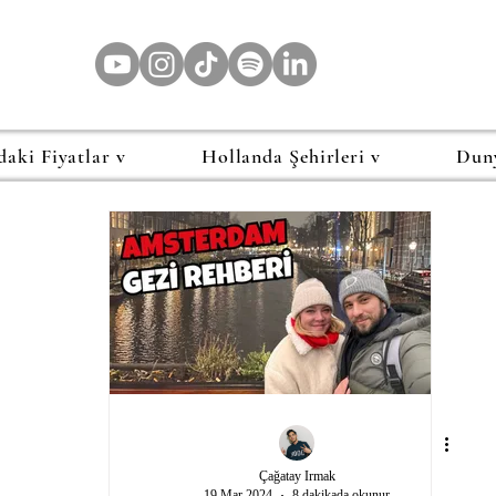
daki Fiyatlar v
Hollanda Şehirleri v
Dun
Çağatay Irmak
19 Mar 2024
8 dakikada okunur